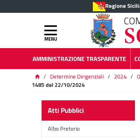
Regione Sicil
MENU
AMMINISTRAZIONE TRASPARENTE
C
/
Determine Dirigenziali
/
2024
/
O
1485 del 22/10/2024
Atti Pubblici
Albo Pretorio