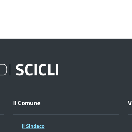
Il Comune
V
Il Sindaco