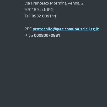
Via Francesco Mormina Penna, 2
97018 Scicli (RG)
Tel.
0932 839111
PEC
protocollo@pec.comune.scicli.rg.it
P.Iva
00080070881