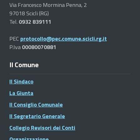
Via Francesco Mormina Penna, 2
97018 Scicli (RG)
Tel.
0932 839111
PEC
protocollo@pec.comune.scicli.rg.it
P.Iva
00080070881
Il Comune
Il Sindaco
La Giunta
Il Consiglio Comunale
Il Segretario Generale
Collegio Revisori dei Conti
Organizzazione