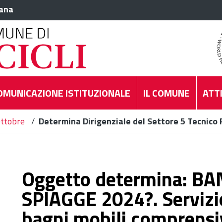
iana
OMUNICAZIONE ISTITUZIONALE
IL COMUNE
ATTI
ttobre
/
Determina Dirigenziale del Settore 5 Tecnico 
Oggetto determina: B
SPIAGGE 2024?. Servizio
bagni mobili comprensiv