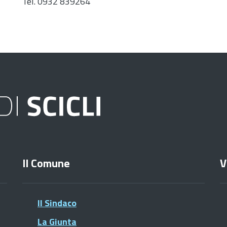
Tel. 0932 839264
Il Comune
V
Il Sindaco
La Giunta