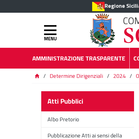
Regione Sicil
MENU
AMMINISTRAZIONE TRASPARENTE
C
/
Determine Dirigenziali
/
2024
/
O
Atti Pubblici
Albo Pretorio
Pubblicazione Atti ai sensi della