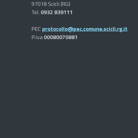
97018 Scicli (RG)
Tel.
0932 839111
PEC
protocollo@pec.comune.scicli.rg.it
P.Iva
00080070881