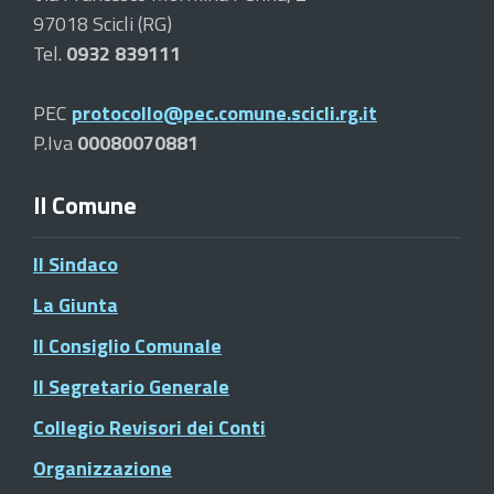
97018 Scicli (RG)
Tel.
0932 839111
PEC
protocollo@pec.comune.scicli.rg.it
P.Iva
00080070881
Il Comune
Il Sindaco
La Giunta
Il Consiglio Comunale
Il Segretario Generale
Collegio Revisori dei Conti
Organizzazione