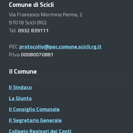
Comune di Scicli
Via Francesco Mormina Penna, 2
97018 Scicli (RG)
Tel.
0932 839111
PEC
protocollo@pec.comune.scicli.rg.it
P.Iva
00080070881
Il Comune
Il Sindaco
La Giunta
Il Consiglio Comunale
Il Segretario Generale
Collegio Revisori dei Conti