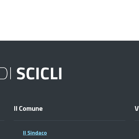
Il Comune
V
Il Sindaco