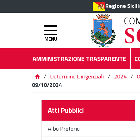
Regione Sicil
MENU
AMMINISTRAZIONE TRASPARENTE
C
/
Determine Dirigenziali
/
2024
/
O
09/10/2024
Atti Pubblici
Albo Pretorio