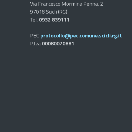
Via Francesco Mormina Penna, 2
97018 Scicli (RG)
Tel.
0932 839111
PEC
protocollo@pec.comune.scicli.rg.it
P.Iva
00080070881