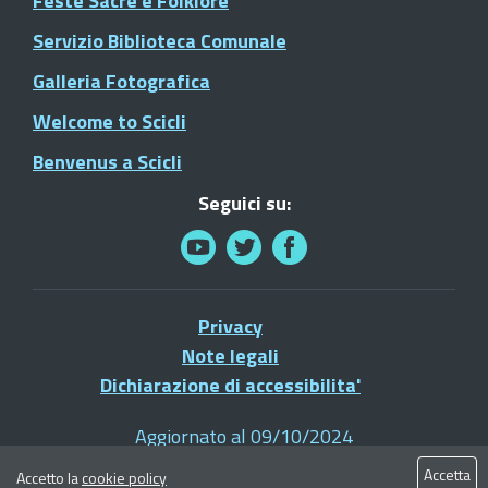
Feste Sacre e Folklore
Servizio Biblioteca Comunale
Galleria Fotografica
Welcome to Scicli
Benvenus a Scicli
Seguici su:
Privacy
Note legali
Dichiarazione di accessibilita'
Aggiornato al 09/10/2024
© 2021 Comune di Scicli - Tutti i diritti riservati
Accetta
Accetto la
cookie policy