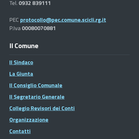
Tel.
0932 839111
PEC
protocollo@pec.comune.scicli.rg.it
P.Iva
00080070881
Il Comune
Il Sindaco
La Giunta
Il Consiglio Comunale
Il Segretario Generale
Collegio Revisori dei Conti
Organizzazione
Contatti