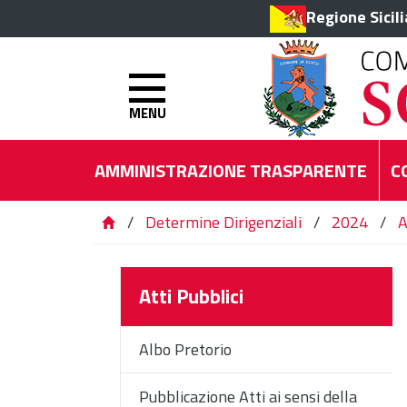
Regione Sicil
MENU
AMMINISTRAZIONE TRASPARENTE
C
/
Determine Dirigenziali
/
2024
/
A
Atti Pubblici
Albo Pretorio
Pubblicazione Atti ai sensi della