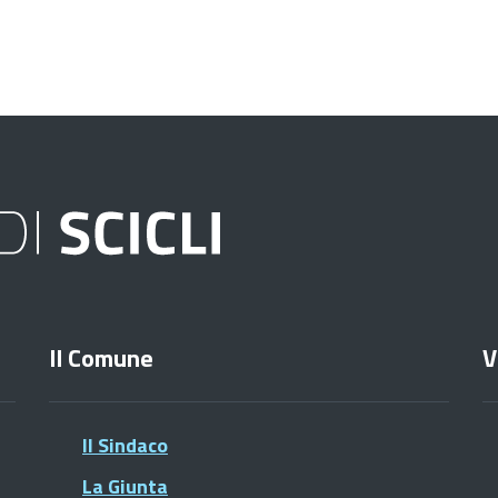
Il Comune
V
Il Sindaco
La Giunta