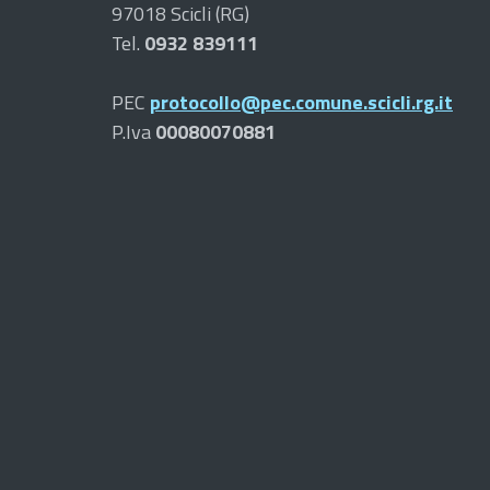
97018 Scicli (RG)
Tel.
0932 839111
PEC
protocollo@pec.comune.scicli.rg.it
P.Iva
00080070881