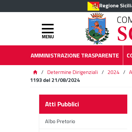
Regione Sicil
MENU
AMMINISTRAZIONE TRASPARENTE
C
/
Determine Dirigenziali
/
2024
/
A
1193 del 21/08/2024
Atti Pubblici
Albo Pretorio