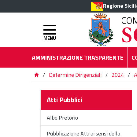
Regione Sicil
MENU
AMMINISTRAZIONE TRASPARENTE
C
/
Determine Dirigenziali
/
2024
/
A
Atti Pubblici
Albo Pretorio
Pubblicazione Atti ai sensi della