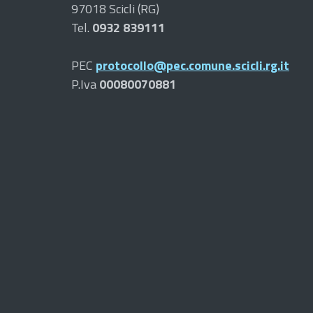
97018 Scicli (RG)
Tel.
0932 839111
PEC
protocollo@pec.comune.scicli.rg.it
P.Iva
00080070881