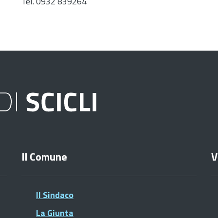
Tel. 0932 839264
Il Comune
V
Il Sindaco
La Giunta