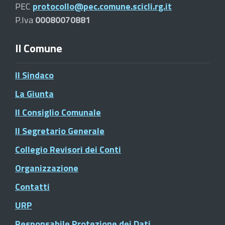
PEC
protocollo@pec.comune.scicli.rg.it
P.Iva
00080070881
Il Comune
Il Sindaco
La Giunta
Il Consiglio Comunale
Il Segretario Generale
Collegio Revisori dei Conti
Organizzazione
Contatti
URP
Responsabile Protezione dei Dati