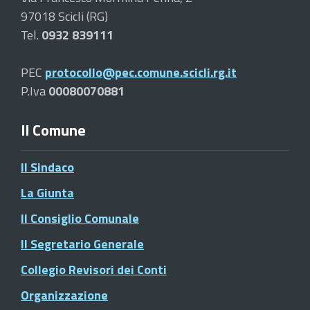
97018 Scicli (RG)
Tel.
0932 839111
PEC
protocollo@pec.comune.scicli.rg.it
P.Iva
00080070881
Il Comune
Il Sindaco
La Giunta
Il Consiglio Comunale
Il Segretario Generale
Collegio Revisori dei Conti
Organizzazione