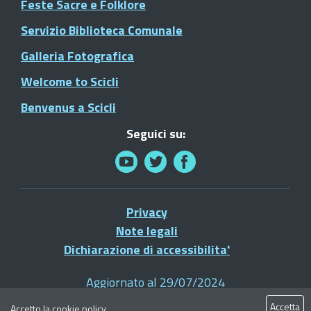
Feste Sacre e Folklore
Servizio Biblioteca Comunale
Galleria Fotografica
Welcome to Scicli
Benvenus a Scicli
Seguici su:
Privacy
Note legali
Dichiarazione di accessibilita'
Aggiornato al 29/07/2024
© 2021 Comune di Scicli - Tutti i diritti riservati
Accetta
Accetto la
cookie policy