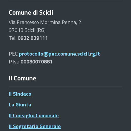
Comune di Scicli
Via Francesco Mormina Penna, 2
97018 Scicli (RG)
Tel.
0932 839111
PEC
protocollo@pec.comune.scicli.rg.it
P.Iva
00080070881
Il Comune
Il Sindaco
La Giunta
Il Consiglio Comunale
Il Segretario Generale