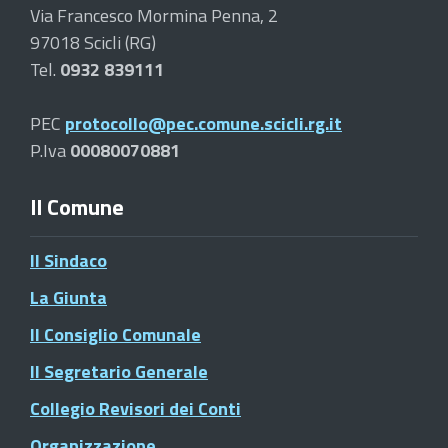
Via Francesco Mormina Penna, 2
97018 Scicli (RG)
Tel.
0932 839111
PEC
protocollo@pec.comune.scicli.rg.it
P.Iva
00080070881
Il Comune
Il Sindaco
La Giunta
Il Consiglio Comunale
Il Segretario Generale
Collegio Revisori dei Conti
Organizzazione