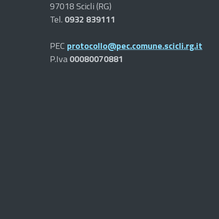
97018 Scicli (RG)
Tel.
0932 839111
PEC
protocollo@pec.comune.scicli.rg.it
P.Iva
00080070881