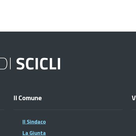
Il Comune
V
Il Sindaco
La Giunta