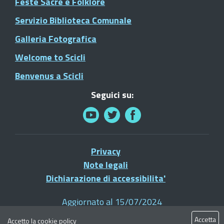
Feste Sacre e Folklore
Servizio Biblioteca Comunale
Galleria Fotografica
Welcome to Scicli
Benvenus a Scicli
Seguici su:
Privacy
Note legali
Dichiarazione di accessibilita'
Aggiornato al 15/07/2024
© 2021 Comune di Scicli - Tutti i diritti riservati
Accetta
Accetto la
cookie policy