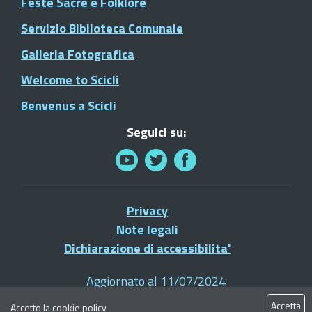
Feste Sacre e Folklore
Servizio Biblioteca Comunale
Galleria Fotografica
Welcome to Scicli
Benvenus a Scicli
Seguici su:
Privacy
Note legali
Dichiarazione di accessibilita'
Aggiornato al 11/07/2024
© 2021 Comune di Scicli - Tutti i diritti riservati
Accetta
Accetto la
cookie policy