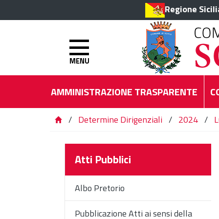
Regione Sicil
MENU
AMMINISTRAZIONE TRASPARENTE
C
/
Determine Dirigenziali
/
2024
/
L
Atti Pubblici
Albo Pretorio
Pubblicazione Atti ai sensi della