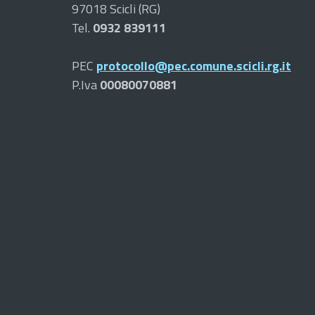
97018 Scicli (RG)
Tel.
0932 839111
PEC
protocollo@pec.comune.scicli.rg.it
P.Iva
00080070881