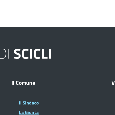
Il Comune
V
Il Sindaco
La Giunta