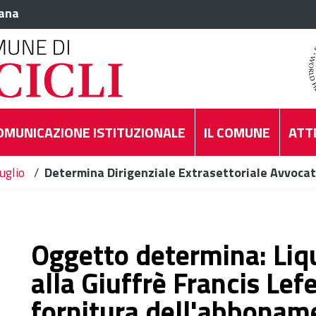
iana
OMUNICAZIONE ISTITUZIONALE
IL COMUNE
ATTI
uglio
/
Determina Dirigenziale Extrasettoriale Avvoca
Oggetto determina: Liq
alla Giuffrè Francis Lefe
fornitura dell'abbonam