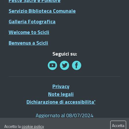
Feste Sacre e Folklore
Servizio Biblioteca Comunale
Galleria Fotografica
Welcome to Scicli
Benvenus a Scicli
Seguici su:
Privacy
Note legali
Dichiarazione di accessibilita'
Aggiornato al 08/07/2024
© 2021 Comune di Scicli - Tutti i diritti riservati
Accetta
Accetto la
cookie policy