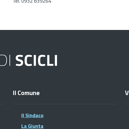
Tel. 0932 839264
Il Comune
V
Il Sindaco
La Giunta