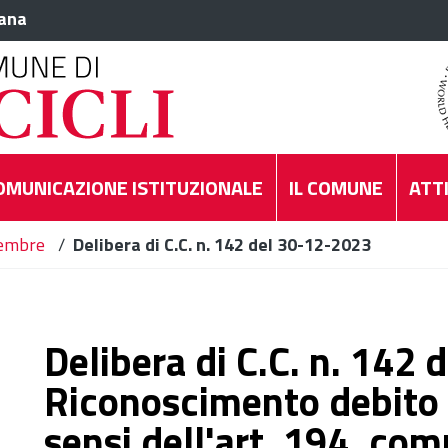
iana
OMUNICAZIONE ISTITUZIONALE
IL COMUNE
ATTI
embre
/
Delibera di C.C. n. 142 del 30-12-2023
Delibera di C.C. n. 142
Riconoscimento debito f
sensi dell'art. 194, comm