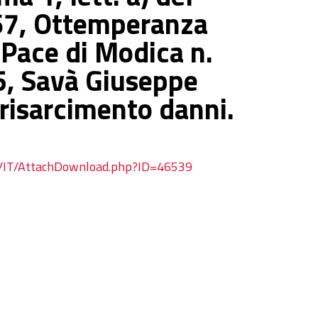
67, Ottemperanza
 Pace di Modica n.
, Savà Giuseppe
 risarcimento danni.
ges/IT/AttachDownload.php?ID=46539