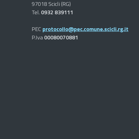
97018 Scicli (RG)
Tel.
0932 839111
PEC
protocollo@pec.comune.scicli.rg.it
P.Iva
00080070881