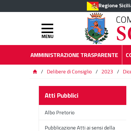
Regione Sicil
MENU
AMMINISTRAZIONE TRASPARENTE
C
/
Delibere di Consiglio
/
2023
/
Dic
Atti Pubblici
Albo Pretorio
Pubblicazione Atti ai sensi della