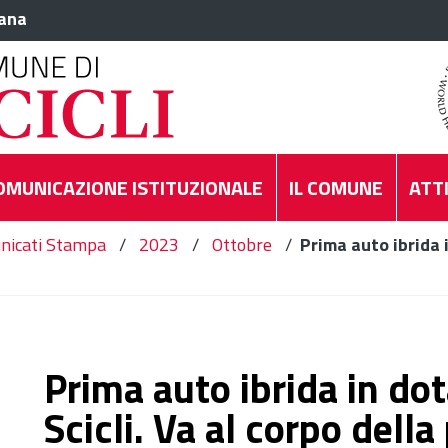
iana
OMUNICAZIONE ISTITUZIONALE
IL COMUNE
ATTI
nicati Stampa
/
2023
/
Ottobre
/
Prima auto ibrida 
Prima auto ibrida in do
Scicli. Va al corpo della