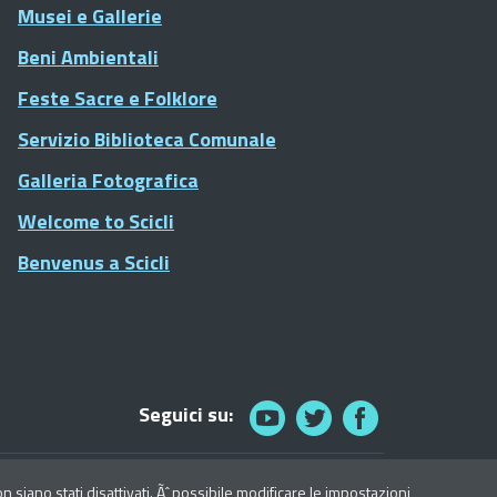
Musei e Gallerie
Beni Ambientali
Feste Sacre e Folklore
Servizio Biblioteca Comunale
Galleria Fotografica
Welcome to Scicli
Benvenus a Scicli
Seguici su:
© 2021 Comune di Scicli - Tutti i diritti riservati
siano stati disattivati. Ãˆ possibile modificare le impostazioni