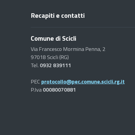
Recapiti e contatti
Comune di Scicli
Via Francesco Mormina Penna, 2
97018 Scicli (RG)
Tel.
0932 839111
PEC
protocollo@pec.comune.scicli.rg.it
P.Iva
00080070881