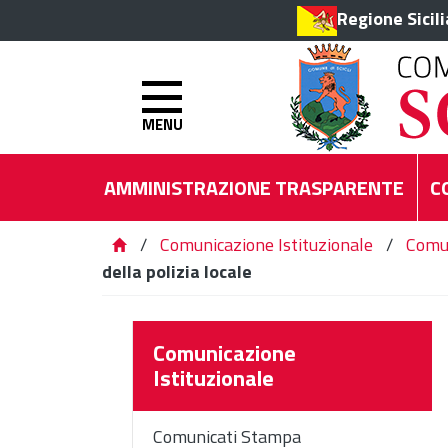
Regione Sicil
MENU
AMMINISTRAZIONE TRASPARENTE
C
/
Comunicazione Istituzionale
/
Comu
della polizia locale
Comunicazione
Istituzionale
Comunicati Stampa