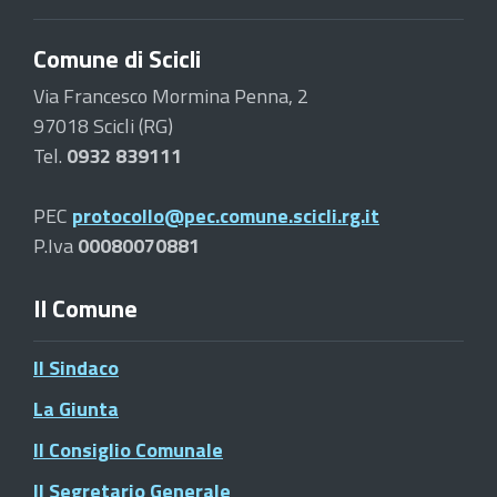
Comune di Scicli
Via Francesco Mormina Penna, 2
97018 Scicli (RG)
Tel.
0932 839111
PEC
protocollo@pec.comune.scicli.rg.it
P.Iva
00080070881
Il Comune
Il Sindaco
La Giunta
Il Consiglio Comunale
Il Segretario Generale