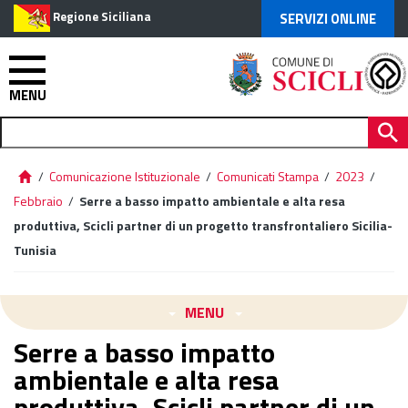
Regione Siciliana
SERVIZI ONLINE
MENU
/
Comunicazione Istituzionale
/
Comunicati Stampa
/
2023
/
Febbraio
/
Serre a basso impatto ambientale e alta resa
produttiva, Scicli partner di un progetto transfrontaliero Sicilia-
Tunisia
MENU
Serre a basso impatto
ambientale e alta resa
produttiva, Scicli partner di un