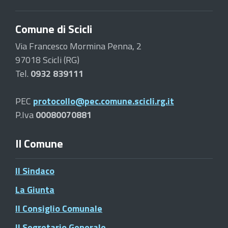
Comune di Scicli
Via Francesco Mormina Penna, 2
97018 Scicli (RG)
Tel.
0932 839111
PEC
protocollo@pec.comune.scicli.rg.it
P.Iva
00080070881
Il Comune
Il Sindaco
La Giunta
Il Consiglio Comunale
Il Segretario Generale