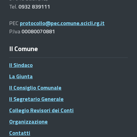
Tel.
0932 839111
PEC
protocollo@pec.comune.scicli.rg.it
P.Iva
00080070881
Il Comune
Il Sindaco
La Giunta
Il Consiglio Comunale
Il Segretario Generale
Collegio Revisori dei Conti
Organizzazione
Contatti