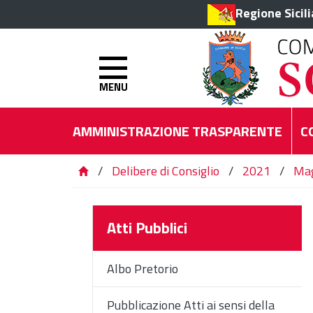
Regione Sicil
MENU
AMMINISTRAZIONE TRASPARENTE
C
/
Delibere di Consiglio
/
2021
/
Mag
Atti Pubblici
Albo Pretorio
Pubblicazione Atti ai sensi della