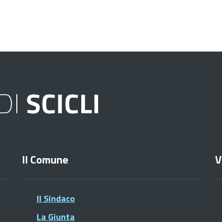
Il Comune
V
Il Sindaco
La Giunta