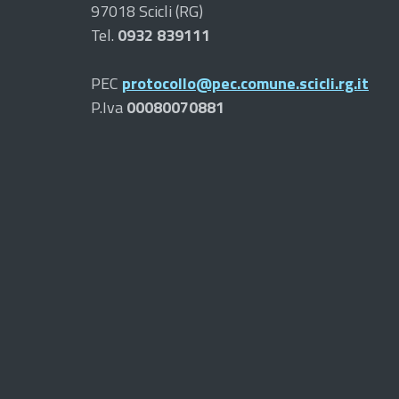
97018 Scicli (RG)
Tel.
0932 839111
PEC
protocollo@pec.comune.scicli.rg.it
P.Iva
00080070881