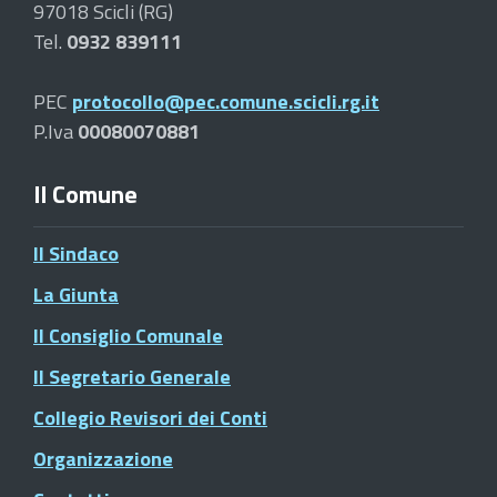
97018 Scicli (RG)
Tel.
0932 839111
PEC
protocollo@pec.comune.scicli.rg.it
P.Iva
00080070881
Il Comune
Il Sindaco
La Giunta
Il Consiglio Comunale
Il Segretario Generale
Collegio Revisori dei Conti
Organizzazione