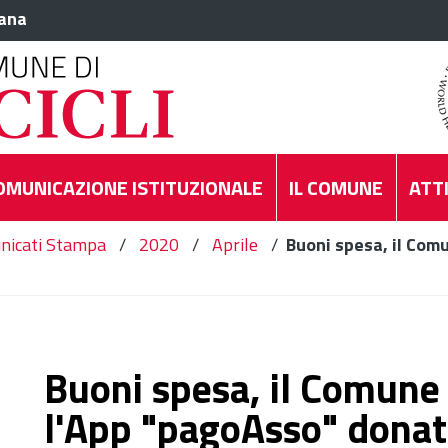
iana
OMUNICAZIONE ISTITUZIONALE
IL COMUNE
ATTI
nicati Stampa
/
2020
/
Aprile
/
Buoni spesa, il Comu
Buoni spesa, il Comune d
l'App "pagoAsso" donat