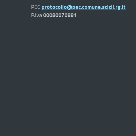
PEC
protocollo@pec.comune.scicli.rg.it
P.Iva
00080070881