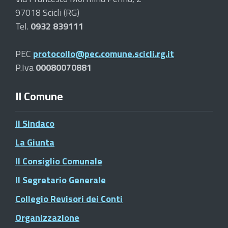
97018 Scicli (RG)
Tel.
0932 839111
PEC
protocollo@pec.comune.scicli.rg.it
P.Iva
00080070881
Il Comune
Il Sindaco
La Giunta
Il Consiglio Comunale
Il Segretario Generale
Collegio Revisori dei Conti
Organizzazione