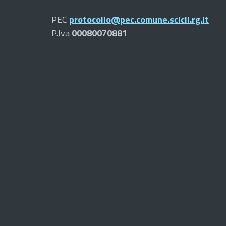
PEC
protocollo@pec.comune.scicli.rg.it
P.Iva
00080070881