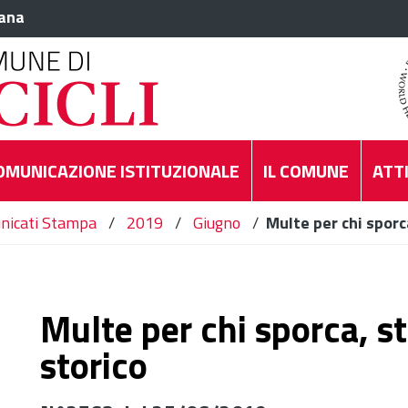
iana
OMUNICAZIONE ISTITUZIONALE
IL COMUNE
ATTI
nicati Stampa
/
2019
/
Giugno
/
Multe per chi sporc
Multe per chi sporca, s
storico