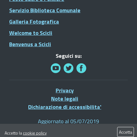
Servizio Biblioteca Comunale
Galleria Fotografica
Welcome to Scicli
Benvenus a Scicli
Seguici su:
Privacy
Note legali
Dichiarazione di accessibilita'
Aggiornato al 05/07/2019
© 2021 Comune di Scicli - Tutti i diritti riservati
Accetta
Accetto la
cookie policy