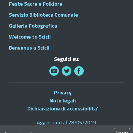
Feste Sacre e Folklore
Servizio Biblioteca Comunale
Galleria Fotografica
Welcome to Scicli
Benvenus a Scicli
Seguici su:
Privacy
Note legali
Dichiarazione di accessibilita'
Aggiornato al 28/05/2019
© 2021 Comune di Scicli - Tutti i diritti riservati
Accetta