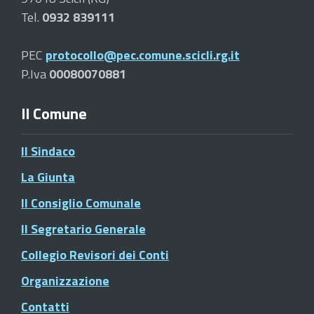
Tel.
0932 839111
PEC
protocollo@pec.comune.scicli.rg.it
P.Iva
00080070881
Il Comune
Il Sindaco
La Giunta
Il Consiglio Comunale
Il Segretario Generale
Collegio Revisori dei Conti
Organizzazione
Contatti