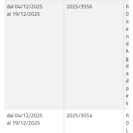
dal 04/12/2025
2025/3556
R.G
al 19/12/2025
04
ist
e 
no
deg
MA
gio
di
att
de
pre
esp
spe
dal 04/12/2025
2025/3554
R.G
al 19/12/2025
04
Liq