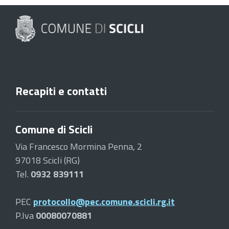
Recapiti e contatti
Comune di Scicli
Via Francesco Mormina Penna, 2
97018 Scicli (RG)
Tel.
0932 839111
PEC
protocollo@pec.comune.scicli.rg.it
P.Iva
00080070881