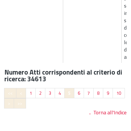
ser
inf
spa
di 
com
let
dec
apr
Numero Atti corrispondenti al criterio di
ricerca: 34613
<<
<
1
2
3
4
5
6
7
8
9
10
>
>>
Torna all'Indice