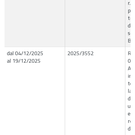
r.l
per
tra
dis
se
B8
dal 04/12/2025
2025/3552
R.G
al 19/12/2025
03
Af
inc
tec
la 
dei
ur
e c
rel
del