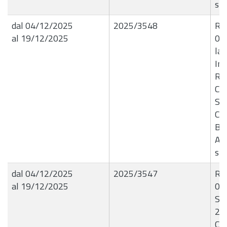
sp
dal 04/12/2025
2025/3548
R.G
al 19/12/2025
03/
la 
Imp
Ri
Co
Scu
Com
B9
Af
spe
dal 04/12/2025
2025/3547
R.G
al 19/12/2025
04
Svi
20
CIP