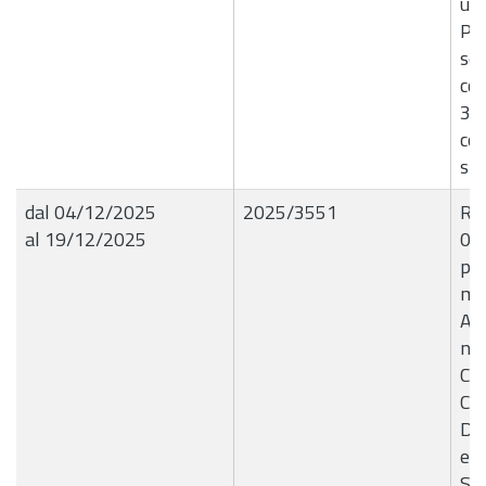
un 
Pro
sen
com
36
co
sp
dal 04/12/2025
2025/3551
R.G
al 19/12/2025
03
per
ma
Aut
neg
Co
CI
De
ed 
Sav