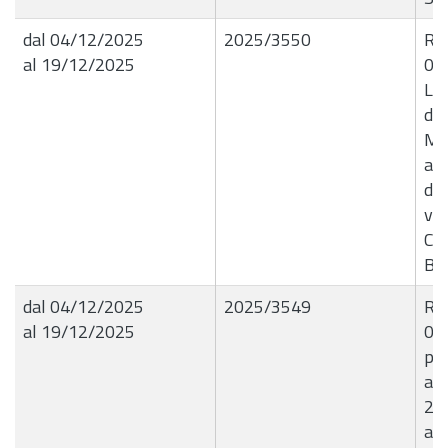
dal 04/12/2025
2025/3550
R.G
al 19/12/2025
03
Liq
dit
Mor
acq
div
vol
Civ
B7
dal 04/12/2025
2025/3549
R.G
al 19/12/2025
03
pra
art
28
a 