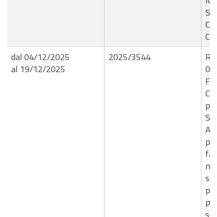
Mic
Sci
CU
CI
dal 04/12/2025
2025/3544
R.G
al 19/12/2025
04/
Fon
Com
po
Ser
Ap
pub
fam
mes
sos
per
pro
sol