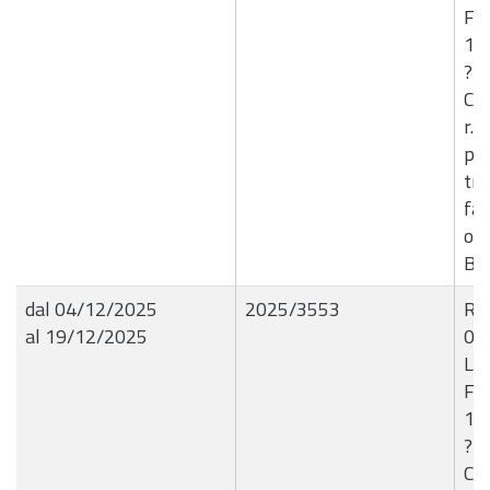
FA
13
?La
Coo
r.l
per
tra
fav
ott
B8
dal 04/12/2025
2025/3553
R.G
al 19/12/2025
04
Liq
FA
13
?La
Coo