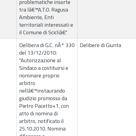
problematiche insorte
tra lâ€™A.T.O. Ragusa
Ambiente, Enti
territoriali interessati e
il Comune di Scicliâ€."
Delibera di G.C. nÂ° 330
Delibere di Giunta
del 13/12/2010:
"Autorizzazione al
Sindaco a costituirsi e
nominare proprio
arbitro
nellâ€™instaurando
giudizio promosso da
Pietro Pacetto+1, con
atto di nomina di
arbitro, notificato il
25.10.2010. Nomina