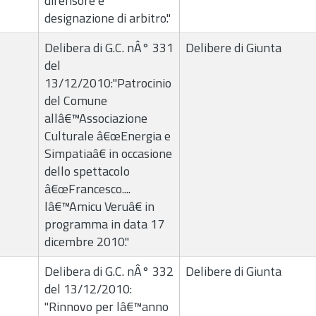
difensore e
designazione di arbitro."
Delibera di G.C. nÂ° 331
Delibere di Giunta
del
13/12/2010:"Patrocinio
del Comune
allâ€™Associazione
Culturale â€œEnergia e
Simpatiaâ€ in occasione
dello spettacolo
â€œFrancesco....
lâ€™Amicu Veruâ€ in
programma in data 17
dicembre 2010."
Delibera di G.C. nÂ° 332
Delibere di Giunta
del 13/12/2010:
"Rinnovo per lâ€™anno