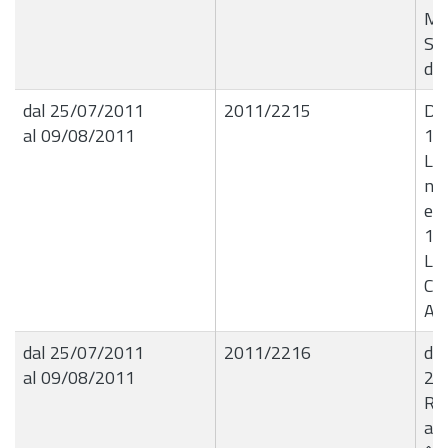
Ma
Spe
del
dal 25/07/2011
2011/2215
De
al 09/08/2011
15
Liq
nÂ
e 
19
Lab
Cli
Ant
dal 25/07/2011
2011/2216
det
al 09/08/2011
20
Rim
at