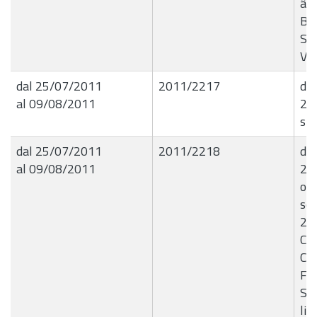
â€
Ben
Ser
Vis
dal 25/07/2011
2011/2217
det
al 09/08/2011
25
spe
dal 25/07/2011
2011/2218
det
al 09/08/2011
25
ogg
se
20
Cor
Ca
Fr
Sci
liq