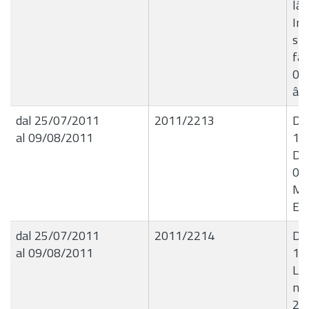
lâ
In
spe
fat
08
â€
dal 25/07/2011
2011/2213
De
al 09/08/2011
15/
De
03
Ma
Eco
dal 25/07/2011
2011/2214
De
al 09/08/2011
15
Liq
nÂ
24.