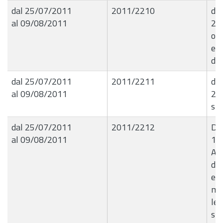
dal 25/07/2011
2011/2210
det
al 09/08/2011
21
og
e l
di 
dal 25/07/2011
2011/2211
det
al 09/08/2011
21
spe
dal 25/07/2011
2011/2212
De
al 09/08/2011
14
Aff
di 
e 
mod
leg
sis