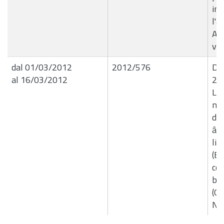
imp
l'a
App
var
dal 01/03/2012
2012/576
De
al 16/03/2012
29
Liq
nÂ
de
â€
liq
(EN
con
bio
(Or
NO