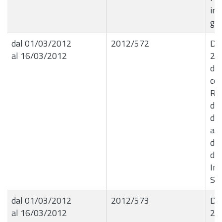
in 
gi
dal 01/03/2012
2012/572
De
al 16/03/2012
28
di
cer
Re
di 
di 
age
del
del
In
Sp
dal 01/03/2012
2012/573
De
al 16/03/2012
28