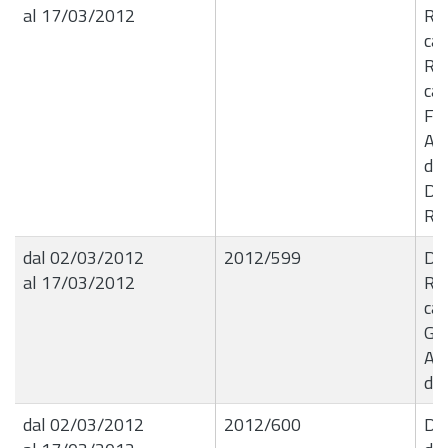
al 17/03/2012
Ri
ca
Rin
cau
Fog
Au
de
Dit
Ri
dal 02/03/2012
2012/599
De
al 17/03/2012
Ri
ca
Gul
Au
de
dal 02/03/2012
2012/600
Del