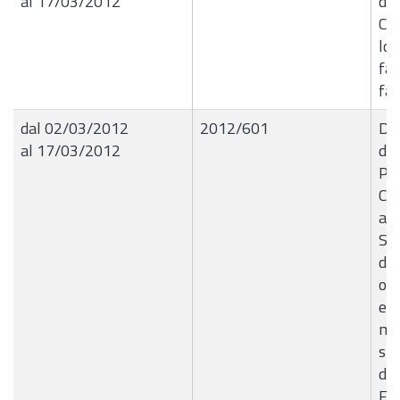
al 17/03/2012
de
Con
loc
fav
fam
dal 02/03/2012
2012/601
Del
al 17/03/2012
de
Pat
Co
al
Spo
del
occ
edi
ma
spo
de
Fon