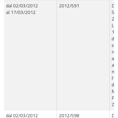
dal 02/03/2012
2012/591
De
al 17/03/2012
Se
23
Liq
13
del
s.r
rel
ass
ag
ma
l'a
di 
Ma
Fle
ZE
dal 02/03/2012
2012/598
De