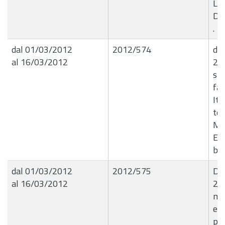
Liq
Dit
.
dal 01/03/2012
2012/574
det
al 16/03/2012
28
spe
fat
Ita
tel
Ma
Eco
bi
dal 01/03/2012
2012/575
De
al 16/03/2012
29/
ma
e s
pia