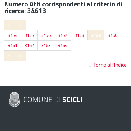
Numero Atti corrispondenti al criterio di
ricerca: 34613
<<
<
3154
3155
3156
3157
3158
3159
3160
3161
3162
3163
3164
>
>>
Torna all'Indice