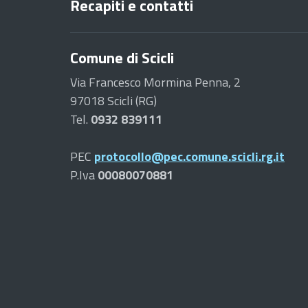
Recapiti e contatti
Comune di Scicli
Via Francesco Mormina Penna, 2
97018 Scicli (RG)
Tel.
0932 839111
PEC
protocollo@pec.comune.scicli.rg.it
P.Iva
00080070881