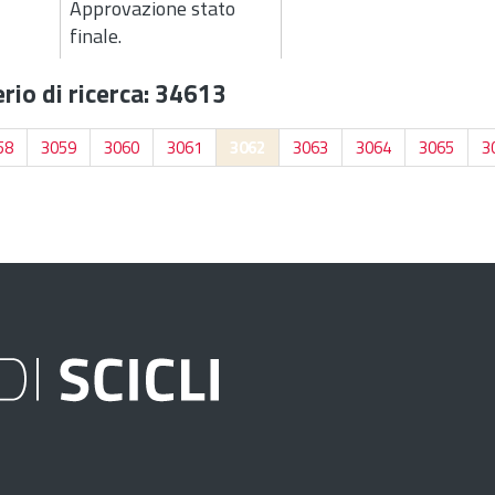
Approvazione stato
finale.
rio di ricerca: 34613
58
3059
3060
3061
3062
3063
3064
3065
3