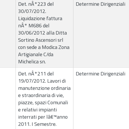
Det. nÂ°223 del
Determine Dirigenziali
30/07/2012.
Liquidazione fattura
nÂ° M686 del
30/06/2012 alla Ditta
Sortino Ascensori srl
con sede a Modica Zona
Artigianale C/da
Michelica sn.
Det. nÂ°211 del
Determine Dirigenziali
19/07/2012. Lavori di
manutenzione ordinaria
e straordinaria di vie,
piazze, spazi Comunali
e relativi impianti
interrati per lâ€™anno
2011. I Semestre.