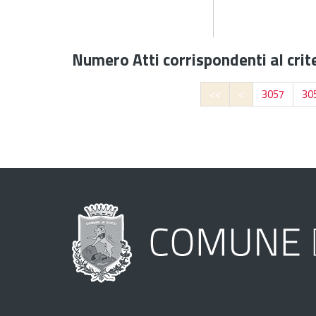
Numero Atti corrispondenti al crite
<<
<
3057
30