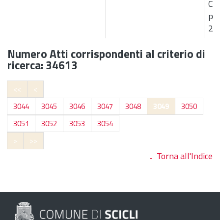
Cas
per
20
Numero Atti corrispondenti al criterio di
ricerca: 34613
<<
<
3044
3045
3046
3047
3048
3049
3050
3051
3052
3053
3054
>
>>
Torna all'Indice