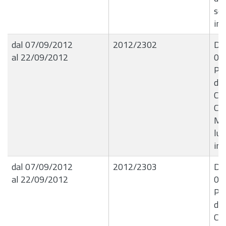
se
im
dal 07/09/2012
2012/2302
Det
al 22/09/2012
03
Pro
dis
Co
Cas
Mod
lug
im
dal 07/09/2012
2012/2303
Det
al 22/09/2012
03
Pro
dis
Co