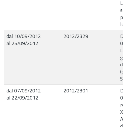
Le
ss
pre
lug
dal 10/09/2012
2012/2329
Det
al 25/09/2012
06
Liq
giu
del
(pr
53/
dal 07/09/2012
2012/2301
Det
al 22/09/2012
03
ret
XX
All
di 