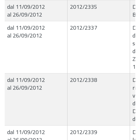
dal 11/09/2012
2012/2335
De
al 26/09/2012
Buo
dal 11/09/2012
2012/2337
Det
al 26/09/2012
del
ser
de
Zis
17
dal 11/09/2012
2012/2338
Det
al 26/09/2012
rip
vol
di
De
da
dal 11/09/2012
2012/2339
Det
al 26/09/2012
lav