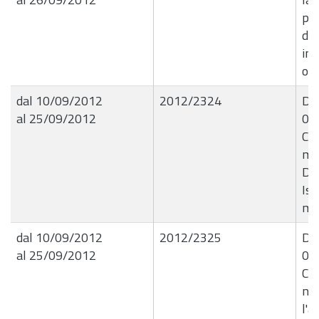
per
del
ind
ot
dal 10/09/2012
2012/2324
Det
al 25/09/2012
03
Co
ma
D.L
Ist
mes
dal 10/09/2012
2012/2325
Det
al 25/09/2012
03
Co
nuc
l'a