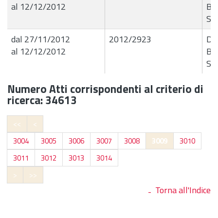
al 12/12/2012
Buo
Ste
dal 27/11/2012
2012/2923
De
al 12/12/2012
Buo
Ste
Numero Atti corrispondenti al criterio di
ricerca: 34613
<<
<
3004
3005
3006
3007
3008
3009
3010
3011
3012
3013
3014
>
>>
Torna all'Indice