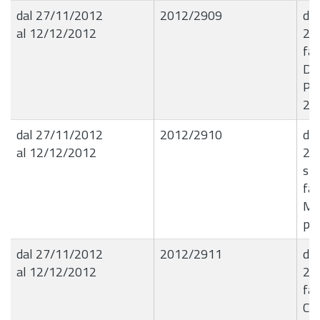
dal 27/11/2012
2012/2909
det
al 12/12/2012
21
fat
Dis
Per
201
dal 27/11/2012
2012/2910
det
al 12/12/2012
21
spe
fat
Mes
pre
dal 27/11/2012
2012/2911
det
al 12/12/2012
21
fat
CO.