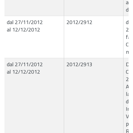
al
del
dal 27/11/2012
2012/2912
det
al 12/12/2012
21
fat
CO.
me
dal 27/11/2012
2012/2913
De
al 12/12/2012
Com
27
Ap
la
de
Ind
Val
per
Ria