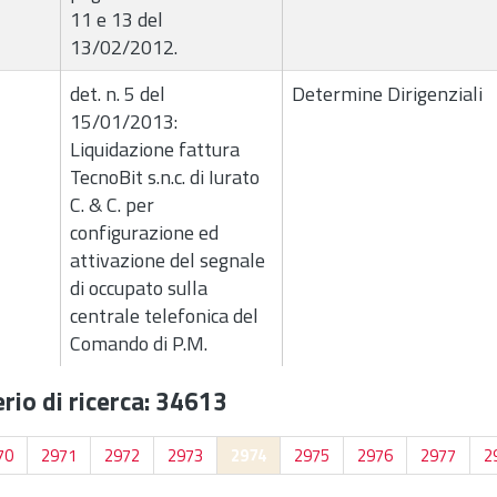
11 e 13 del
13/02/2012.
det. n. 5 del
Determine Dirigenziali
15/01/2013:
Liquidazione fattura
TecnoBit s.n.c. di Iurato
C. & C. per
configurazione ed
attivazione del segnale
di occupato sulla
centrale telefonica del
Comando di P.M.
rio di ricerca: 34613
70
2971
2972
2973
2974
2975
2976
2977
2