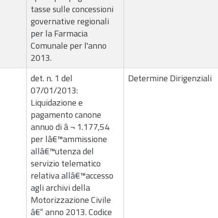
tasse sulle concessioni
governative regionali
per la Farmacia
Comunale per l'anno
2013.
det. n. 1 del
Determine Dirigenziali
07/01/2013:
Liquidazione e
pagamento canone
annuo di â‚¬ 1.177,54
per lâ€™ammissione
allâ€™utenza del
servizio telematico
relativa allâ€™accesso
agli archivi della
Motorizzazione Civile
â€“ anno 2013. Codice