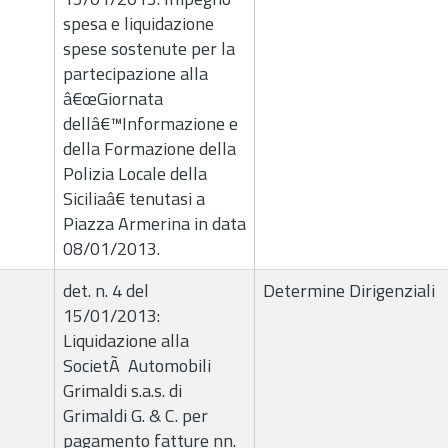
spesa e liquidazione
spese sostenute per la
partecipazione alla
â€œGiornata
dellâ€™Informazione e
della Formazione della
Polizia Locale della
Siciliaâ€ tenutasi a
Piazza Armerina in data
08/01/2013.
det. n. 4 del
Determine Dirigenziali
15/01/2013:
Liquidazione alla
SocietÃ Automobili
Grimaldi s.a.s. di
Grimaldi G. & C. per
pagamento fatture nn.