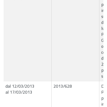
per
ins
su
di 
lun
Pia
Giu
occ
cel
di
20
pr
spe
dal 12/03/2013
2013/628
Det
al 17/03/2013
Pro
per
ins