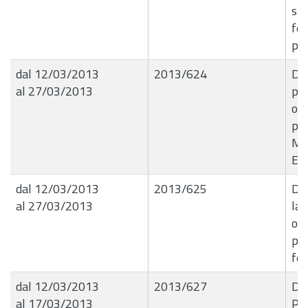
sta
fe
pe
dal 12/03/2013
2013/624
De
al 27/03/2013
per
or
per
Ma
Eco
dal 12/03/2013
2013/625
Det
al 27/03/2013
lav
occ
pol
feb
dal 12/03/2013
2013/627
Det
al 17/03/2013
Pro