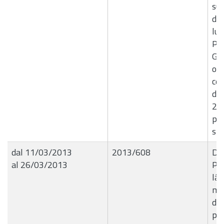
su
di 
lun
Pia
Giu
occ
cel
di
20
pr
spe
dal 11/03/2013
2013/608
De
al 26/03/2013
Pr
lâ€
mis
di 
pes