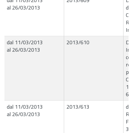
dal 11/03/2013
2013/609
De
al 26/03/2013
di 
Com
Red
Im
dal 11/03/2013
2013/610
De
al 26/03/2013
Im
co
rea
ped
Co
14
67
dal 11/03/2013
2013/613
det
al 26/03/2013
Ret
Far
33 