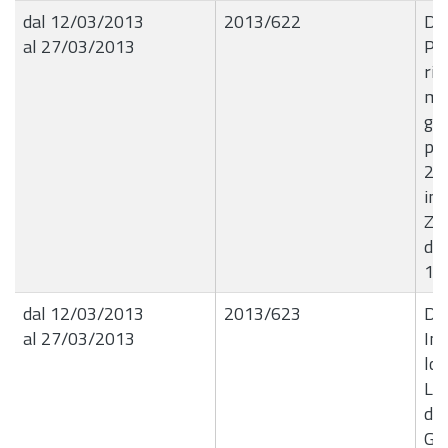
dal 12/03/2013
2013/622
Det
al 27/03/2013
Pro
rip
man
gli
per
20
imp
Z2
de
14
dal 12/03/2013
2013/623
Det
al 27/03/2013
Im
loc
Lod
del
Giu