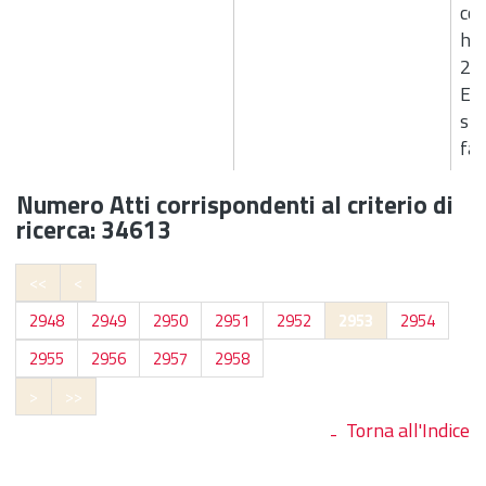
con
ha
201
Eur
spe
fat
Numero Atti corrispondenti al criterio di
ricerca: 34613
<<
<
2948
2949
2950
2951
2952
2953
2954
2955
2956
2957
2958
>
>>
Torna all'Indice