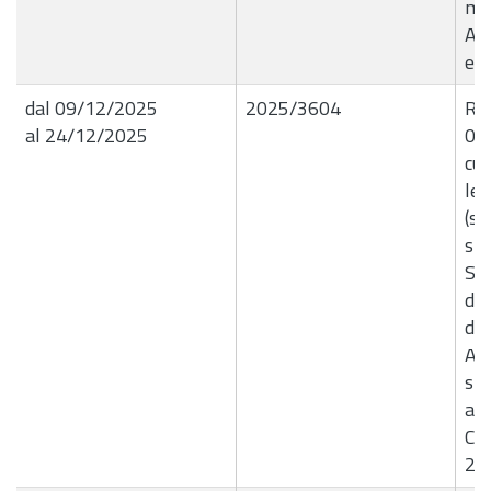
mes
Ag
e 
dal 09/12/2025
2025/3604
R.G
al 24/12/2025
09/
cui
let
(se
sic
Sa
del
di 
Ac
spe
agg
Com
20