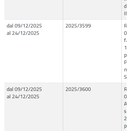
de
IN
dal 09/12/2025
2025/3599
R.G
al 24/12/2025
09
fa
15
per
Pag
me
SE
dal 09/12/2025
2025/3600
R.G
al 24/12/2025
09
Ass
sen
26.
pre