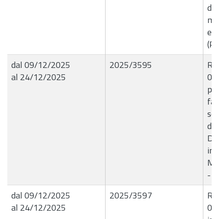
di 
mat
ef
(Pe
dal 09/12/2025
2025/3595
R.G
al 24/12/2025
09/
pro
far
sen
del
Det
imp
Mas
- 
dal 09/12/2025
2025/3597
R.G
al 24/12/2025
09