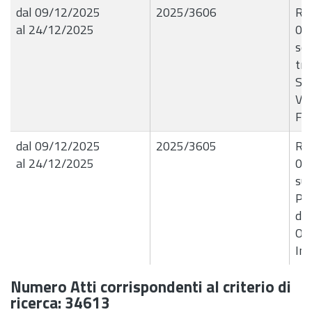
dal 09/12/2025
2025/3606
R.G
al 24/12/2025
08
so
tra
Sci
Ver
F6
dal 09/12/2025
2025/3605
R.G
al 24/12/2025
08/
sup
Pol
del
Ope
Im
Numero Atti corrispondenti al criterio di
ricerca: 34613