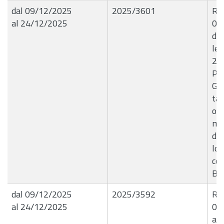
dal 09/12/2025
2025/3601
R.G
al 24/12/2025
09
dir
let
202
Pre
Gio
tar
occ
ma
den
lo 
con
B9
dal 09/12/2025
2025/3592
R.G
al 24/12/2025
09
a r