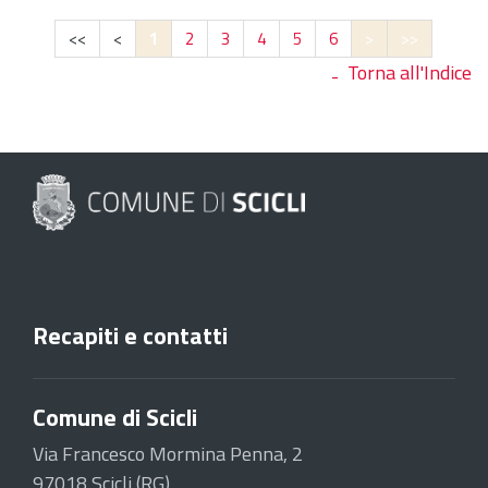
<<
<
1
2
3
4
5
6
>
>>
Torna all'Indice
Recapiti e contatti
Comune di Scicli
Via Francesco Mormina Penna, 2
97018 Scicli (RG)