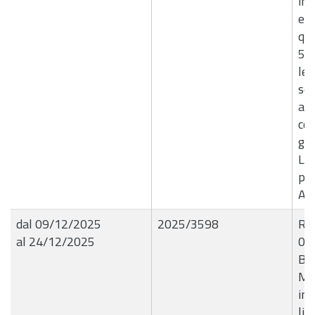
inc
ex 
qui
5, 
leg
sen
apr
con
giu
Liq
pe
Ag
dal 09/12/2025
2025/3598
R.G
al 24/12/2025
09
BL
Mat
inf
liq