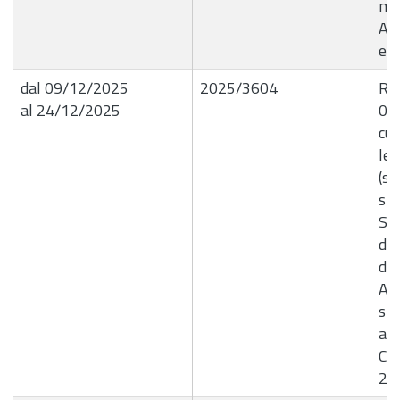
mes
Ag
e 
dal 09/12/2025
2025/3604
R.G
al 24/12/2025
09/
cui
let
(se
sic
Sa
del
di 
Ac
spe
agg
Com
20