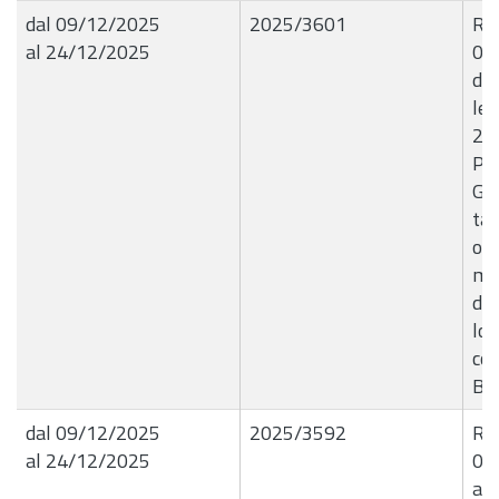
dal 09/12/2025
2025/3601
R.G
al 24/12/2025
09
dir
let
202
Pre
Gio
tar
occ
ma
den
lo 
con
B9
dal 09/12/2025
2025/3592
R.G
al 24/12/2025
09
a r