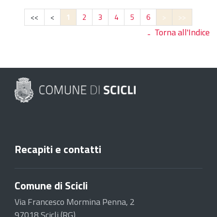
<<
<
1
2
3
4
5
6
>
>>
Torna all'Indice
Recapiti e contatti
Comune di Scicli
Via Francesco Mormina Penna, 2
97018 Scicli (RG)