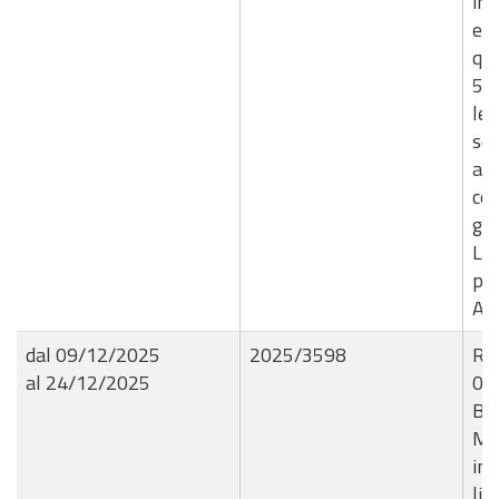
inc
ex 
qui
5, 
leg
sen
apr
con
giu
Liq
pe
Ag
dal 09/12/2025
2025/3598
R.G
al 24/12/2025
09
BL
Mat
inf
liq