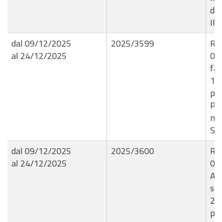
de
IN
dal 09/12/2025
2025/3599
R.G
al 24/12/2025
09
fa
15
per
Pag
me
SE
dal 09/12/2025
2025/3600
R.G
al 24/12/2025
09
Ass
sen
26.
pre