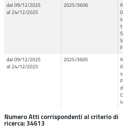
dal 09/12/2025
2025/3606
R.G
al 24/12/2025
08
so
tra
Sci
Ver
F6
dal 09/12/2025
2025/3605
R.G
al 24/12/2025
08/
sup
Pol
del
Ope
Im
Numero Atti corrispondenti al criterio di
ricerca: 34613