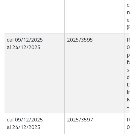
di 
mat
ef
(Pe
dal 09/12/2025
2025/3595
R.G
al 24/12/2025
09/
pro
far
sen
del
Det
imp
Mas
- 
dal 09/12/2025
2025/3597
R.G
al 24/12/2025
09