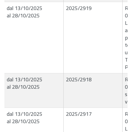
dal 13/10/2025
2025/2919
R.G
al 28/10/2025
09
Liq
all
per
ter
un'
Tip
Pol
dal 13/10/2025
2025/2918
R.G
al 28/10/2025
09
sp
ver
dal 13/10/2025
2025/2917
R.G
al 28/10/2025
09
Liq