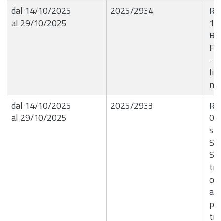
dal 14/10/2025
2025/2934
R.G
al 29/10/2025
10
B7
Fo
- 
liq
n.
dal 14/10/2025
2025/2933
R.G
al 29/10/2025
09
spe
S.
S.C
tra
co
alt
pro
tr