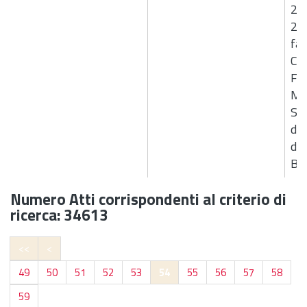
216
21
fav
Coo
For
Mod
Ser
dis
di 
B7
Numero Atti corrispondenti al criterio di
ricerca: 34613
<<
<
49
50
51
52
53
54
55
56
57
58
59