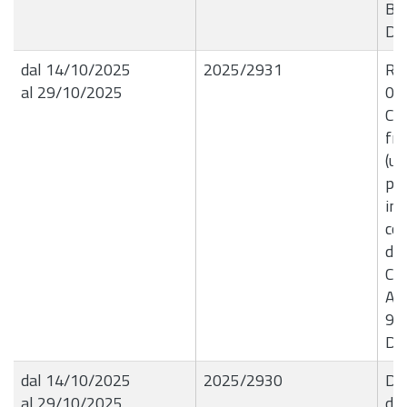
B1
Di
dal 14/10/2025
2025/2931
R.G
al 29/10/2025
09
Co
fra
(um
pot
imp
co
dei
Co
Ann
97
Di
dal 14/10/2025
2025/2930
Del
al 29/10/2025
de