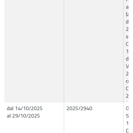
an
(ap
di 
20
suc
Con
17
d.l
Va
20
con
Co
20
dal 14/10/2025
2025/2940
OR
al 29/10/2025
SI
14
Dis