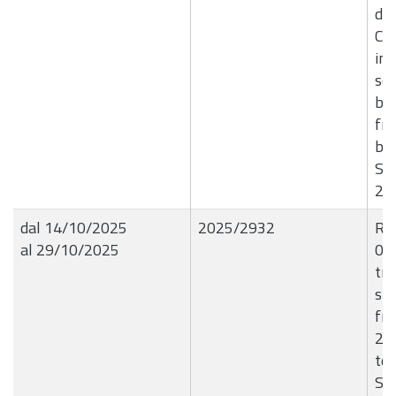
del
C/d
in 
sot
bio
fra
bio
Se
20
dal 14/10/2025
2025/2932
R.G
al 29/10/2025
09/
tra
sm
fra
20.
ter
Sci