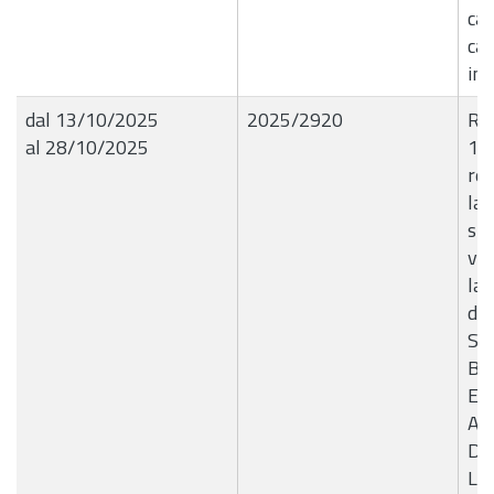
car
cap
in
dal 13/10/2025
2025/2920
R.G
al 28/10/2025
10
rel
la 
sis
vid
la 
de
SI
B1
E4
AP
DI
LA