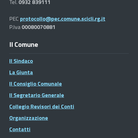
Tel.
0932 839111
PEC
protocollo@pec.comune.scicli.rg.it
P.Iva
00080070881
Il Comune
Il Sindaco
La Giunta
Il Consiglio Comunale
Il Segretario Generale
Collegio Revisori dei Conti
Organizzazione
Contatti