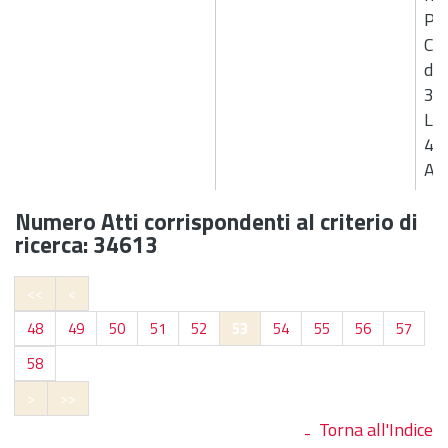
Pis
Cos
di 
31
Liq
4 d
AS
Numero Atti corrispondenti al criterio di
ricerca: 34613
<<
<
48
49
50
51
52
53
54
55
56
57
58
>
>>
Torna all'Indice