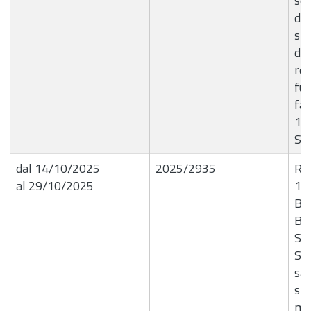
ser
deg
str
del
rel
fun
fat
11
Si
dal 14/10/2025
2025/2935
R.G
al 29/10/2025
10
B7
BA
SP
Ser
sa
spi
mar