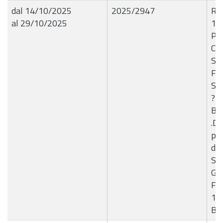
dal 14/10/2025
2025/2947
R.G
al 29/10/2025
14
PR
CA
SE
FI
SI
? 
BU
.Di
pa
del
Ser
Gia
Fa
14
B7