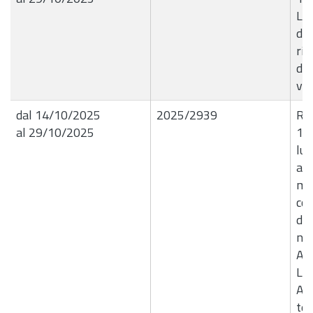
Liq
del
rim
do
ver
dal 14/10/2025
2025/2939
R.G
al 29/10/2025
14
lun
aut
me
co
den
nol
Agg
Lea
Att
tec