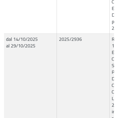
CU
E4
Det
pro
22
dal 14/10/2025
2025/2936
R.G
al 29/10/2025
10
E4
CI
Ser
Pr
Def
Cim
Co
Lot
2? 
inc