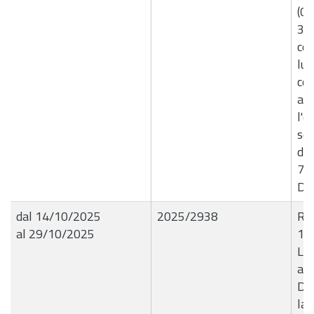
(0
31
con
lu
con
au
l'e
ser
del
77
De
dal 14/10/2025
2025/2938
R.G
al 29/10/2025
13
Liq
all
Dis
la 