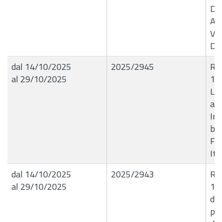
De
App
Var
Dit
dal 14/10/2025
2025/2945
R.G
al 29/10/2025
14
Liq
ade
In 
ba
Fra
Ita
dal 14/10/2025
2025/2943
R.G
al 29/10/2025
14
di 
pa