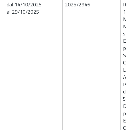
dal 14/10/2025
2025/2946
R.G
al 29/10/2025
14/
Mes
Ma
str
Edi
pro
Sci
Co
Lor
Asi
Pr
dir
50 
D.
pi
E4
CI