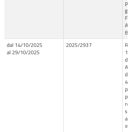
par
gen
Fa
Ago
B2
dal 14/10/2025
2025/2937
R.G
al 29/10/2025
10
dic
Avv
dic
480
pre
pro
rea
str
ad 
inf