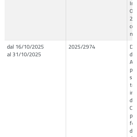
Int
Or
20
con
n.
dal 16/10/2025
2025/2974
Del
al 31/10/2025
de
Ap
pre
sm
tri
ins
del
Cic
pre
fer
dep