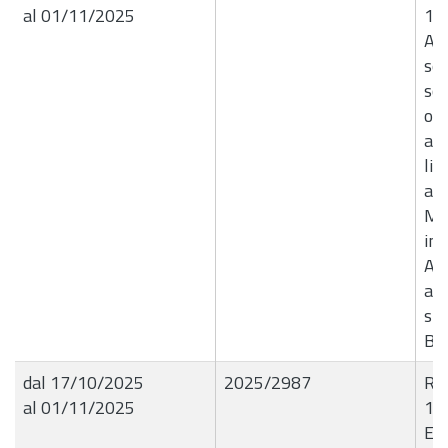
al 01/11/2025
14
Aff
ser
sof
ord
ag
lin
al
Mag
imp
An
a 
spe
B8
dal 17/10/2025
2025/2987
R.G
al 01/11/2025
14
E4