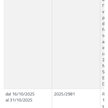
l'a
vo
pe
del
for
te
alu
inf
com
20
Naz
Sis
Edu
D. 
dal 16/10/2025
2025/2981
R.G
al 31/10/2025
14
spe