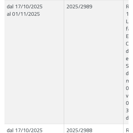
dal 17/10/2025
2025/2989
R.G
al 01/11/2025
16
Liq
fat
EN
Co
de
ele
Sic
di 
mes
01
var
01
31
de
dal 17/10/2025
2025/2988
R.G