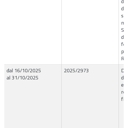
del
del
sm
nei
Spi
di 
fer
pia
Rec
dal 16/10/2025
2025/2973
Del
al 31/10/2025
de
ed
ren
fin