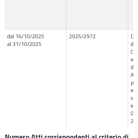
dal 16/10/2025
2025/2972
Del
al 31/10/2025
de
Con
e c
del
Ass
per
eve
sit
e C
Ot
20
Numero Atti corrispondenti al criterio di