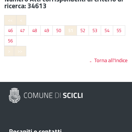
ricerca: 34613
<<
<
46
47
48
49
50
51
52
53
54
55
56
>
>>
Torna all'Indice
Recapiti e contatti