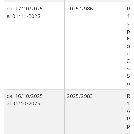
dal 17/10/2025
2025/2986
R.G
al 01/11/2025
14
spe
pre
Er
co
de
Com
sui
Spe
An
dal 16/10/2025
2025/2983
R.G
al 31/10/2025
16
Ap
Pub
pre
do