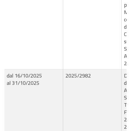
pre
Ma
co
de
Com
sui
Spe
An
20
dal 16/10/2025
2025/2982
Del
al 31/10/2025
de
Ag
Sot
Tri
Fab
20
202