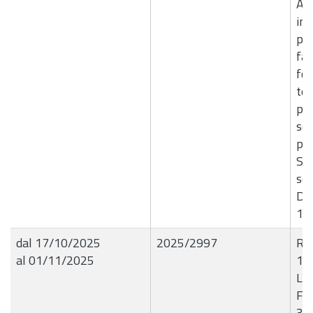
Ac
imp
pa
fat
for
tes
per
scu
par
Sic
sco
D.R
10
dal 17/10/2025
2025/2997
R.G
al 01/11/2025
16
Liq
FA
30