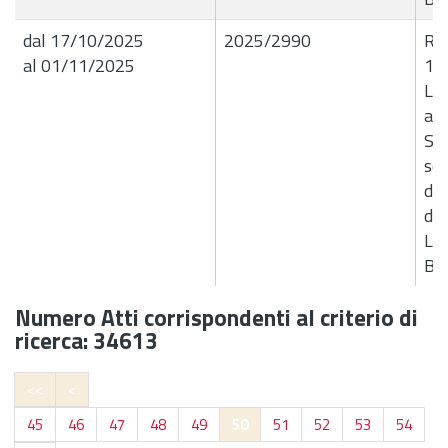
dal 17/10/2025
2025/2990
R.G
al 01/11/2025
15
Liq
all
S.p
ser
del
del
LU
B0
Numero Atti corrispondenti al criterio di
ricerca: 34613
<<
<
45
46
47
48
49
50
51
52
53
54