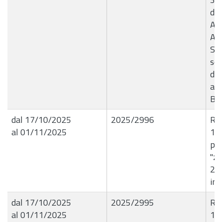
de
An
Ac
Sor
ser
dis
ago
B7
dal 17/10/2025
2025/2996
R.G
al 01/11/2025
16
pa
"zo
20
inc
dal 17/10/2025
2025/2995
R.G
al 01/11/2025
16