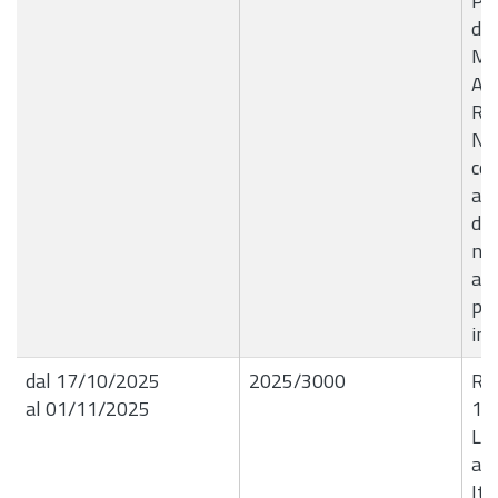
Pro
del
Mic
Ag
Rel
NT
con
aff
del
n. 
ap
pre
int
dal 17/10/2025
2025/3000
R.G
al 01/11/2025
16
Liq
al
Ita