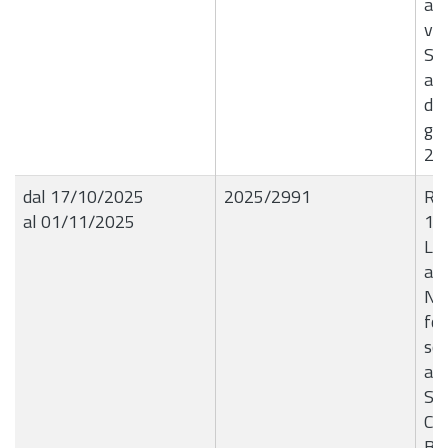
am
vio
Str
amm
dal
gi
20
dal 17/10/2025
2025/2991
R.G
al 01/11/2025
15
Liq
all
Nuo
for
sof
ant
Sis
Com
B8