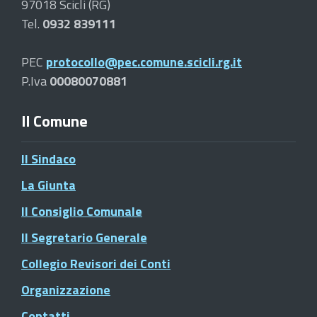
97018 Scicli (RG)
Tel.
0932 839111
PEC
protocollo@pec.comune.scicli.rg.it
P.Iva
00080070881
Il Comune
Il Sindaco
La Giunta
Il Consiglio Comunale
Il Segretario Generale
Collegio Revisori dei Conti
Organizzazione
Contatti