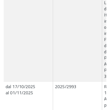
Liq
del
Ita
ind
occ
im
Fer
di 
de
Pol
Au
Pe
31
dal 17/10/2025
2025/2993
R.G
al 01/11/2025
16
Ac
pro