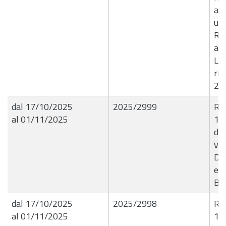
a l
un'
Re
all
Loc
rif
20
dal 17/10/2025
2025/2999
R.G
al 01/11/2025
16
di 
vid
De
e i
B8
dal 17/10/2025
2025/2998
R.G
al 01/11/2025
16