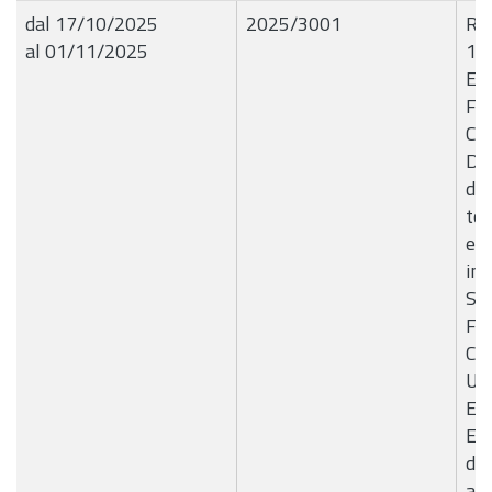
dal 17/10/2025
2025/3001
R.G
al 01/11/2025
16
E4
Fo
Co
Del
del
tem
e F
int
Str
Fo
Con
Uff
Edi
Ent
di 
att