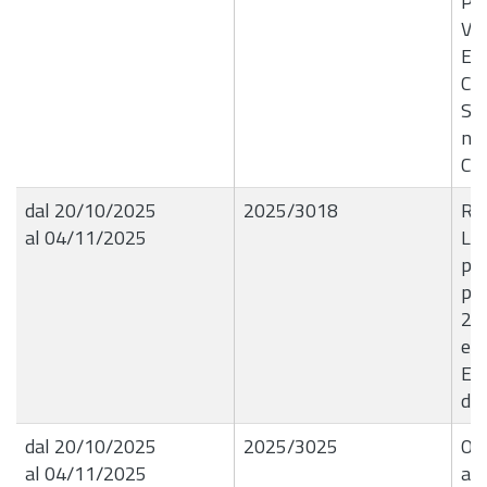
PU
VI
E 
CE
SCI
n.
CI
dal 20/10/2025
2025/3018
R.G
al 04/11/2025
Li
pag
pa
20
em
Ent
di 
dal 20/10/2025
2025/3025
OR
al 04/11/2025
ave