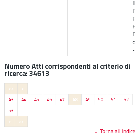
IR
IT
FI
RUP
D.L
cos
- 
Numero Atti corrispondenti al criterio di
ricerca: 34613
<<
<
43
44
45
46
47
48
49
50
51
52
53
>
>>
Torna all'Indice