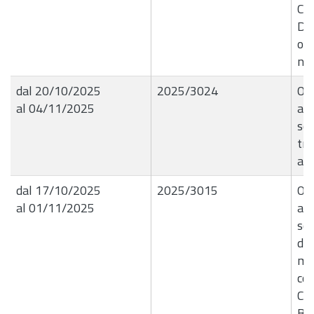
Co
De
ot
no
dal 20/10/2025
2025/3024
OR
al 04/11/2025
ave
sos
tra
a v
dal 17/10/2025
2025/3015
OR
al 01/11/2025
ave
sos
di
mes
cos
Cr
Ba