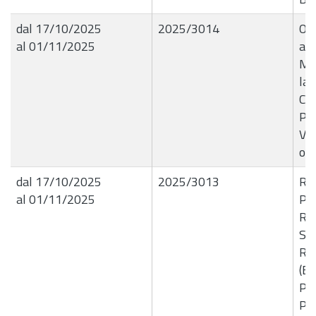
dal 17/10/2025
2025/3014
Or
al 01/11/2025
ave
Ma
la 
Cir
Par
Vil
ott
dal 17/10/2025
2025/3013
R.G
al 01/11/2025
PR
RE
SI
RI
(B
PL
PO