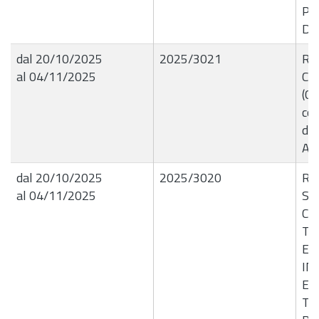
Pe
Di
dal 20/10/2025
2025/3021
R.G
al 04/11/2025
Car
(C.
cor
del
AG
dal 20/10/2025
2025/3020
R.G
al 04/11/2025
SE
CI
TU
ES
IN
ES
TR